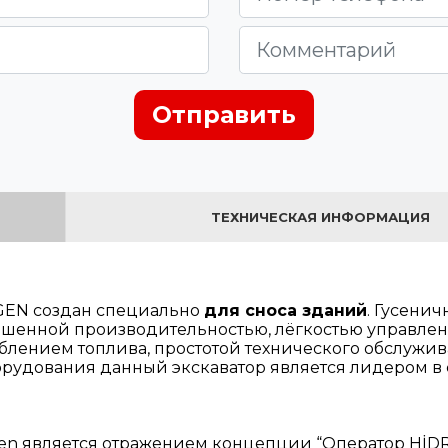
Отправить
ТЕХНИЧЕСКАЯ ИНФОРМАЦИЯ
GEN создан специально
для сноса зданий
. Гусени
шенной производительностью, лёгкостью управлен
блением топлива, простотой технического обслуж
орудования данный экскаватор является лидером в 
en является отражением концепции “Оператор HİDR